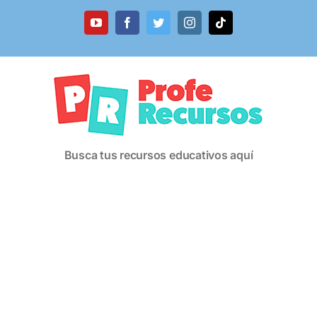
Saltar
al
YouTube
Facebook
Twitter
Instagram
Tiktok
contenido
Busca tus recursos educativos aquí