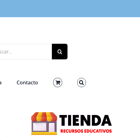
r:
a
Contacto