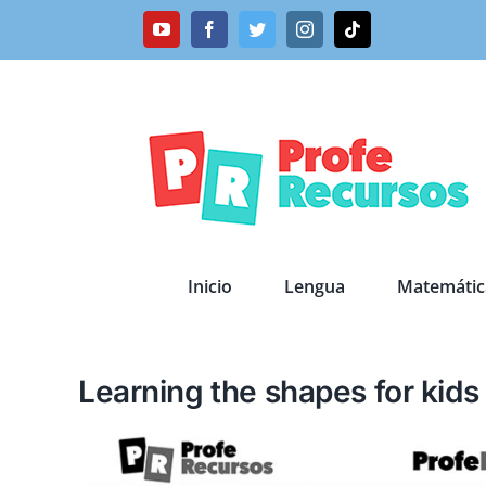
Saltar
YouTube
Facebook
Twitter
Instagram
Tiktok
al
contenido
Inicio
Lengua
Matemátic
Learning the shapes for kids