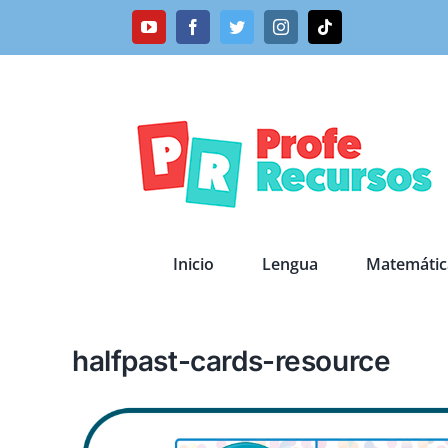
Saltar
YouTube
Facebook
Twitter
Instagram
Tiktok
al
contenido
Inicio
Lengua
Matemátic
halfpast-cards-resource