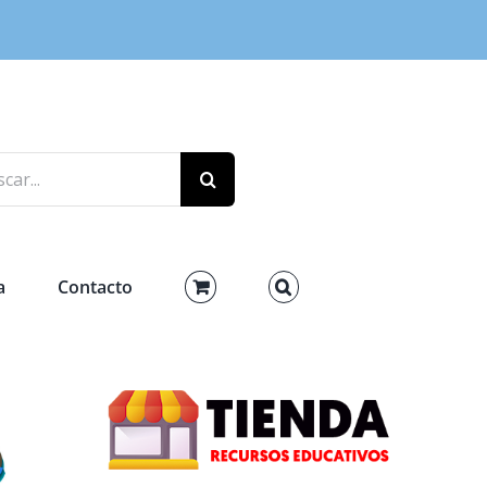
r:
a
Contacto