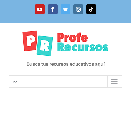
Saltar
al
YouTube
Facebook
Twitter
Instagram
Tiktok
contenido
Busca tus recursos educativos aquí
Ir a...