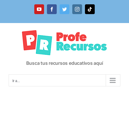
Saltar
al
YouTube
Facebook
Twitter
Instagram
Tiktok
contenido
Busca tus recursos educativos aquí
Ir a...