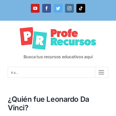
Saltar
al
YouTube
Facebook
Twitter
Instagram
Tiktok
contenido
Busca tus recursos educativos aquí
Ir a...
¿Quién fue Leonardo Da
Vinci?