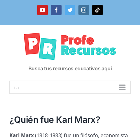
Saltar
al
YouTube
Facebook
Twitter
Instagram
Tiktok
contenido
Busca tus recursos educativos aquí
Ir a...
¿Quién fue Karl Marx?
Karl Marx
(1818-1883) fue un filósofo, economista