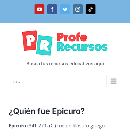
Saltar
al
YouTube
Facebook
Twitter
Instagram
Tiktok
contenido
Busca tus recursos educativos aquí
Ir a...
¿Quién fue Epicuro?
Epicuro
(341-270 a.C.) fue un filósofo griego