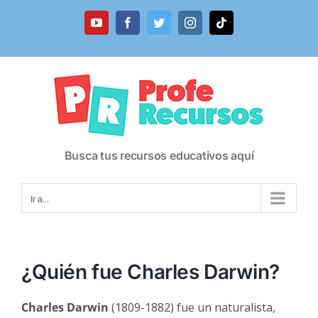
Saltar
al
YouTube
Facebook
Twitter
Instagram
Tiktok
contenido
Busca tus recursos educativos aquí
Ir a...
¿Quién fue Charles Darwin?
Charles Darwin
(1809-1882) fue un naturalista,