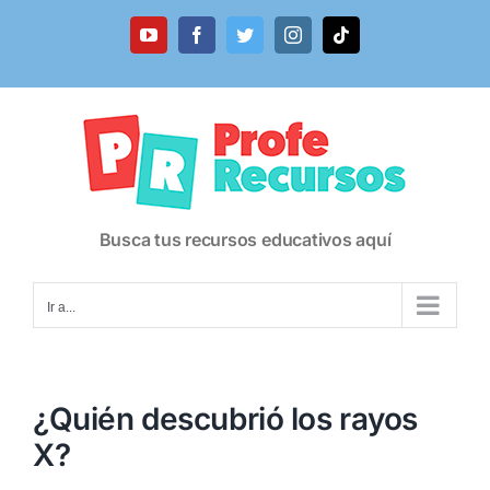
Saltar
al
YouTube
Facebook
Twitter
Instagram
Tiktok
contenido
Busca tus recursos educativos aquí
Ir a...
¿Quién descubrió los rayos
X?