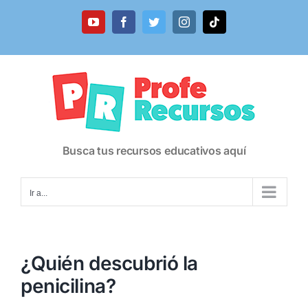
Saltar
al
YouTube
Facebook
Twitter
Instagram
Tiktok
contenido
Busca tus recursos educativos aquí
Ir a...
¿Quién descubrió la
penicilina?