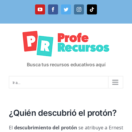
Saltar
al
YouTube
Facebook
Twitter
Instagram
Tiktok
contenido
Busca tus recursos educativos aquí
Ir a...
¿Quién descubrió el protón?
El
descubrimiento del protón
se atribuye a Ernest