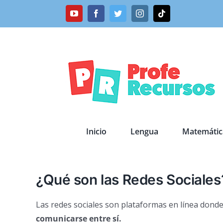
Saltar
YouTube
Facebook
Twitter
Instagram
Tiktok
al
contenido
Inicio
Lengua
Matemátic
¿Qué son las Redes Sociales
Las redes sociales son plataformas en línea don
comunicarse entre sí.