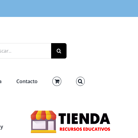
r:
a
Contacto
 y