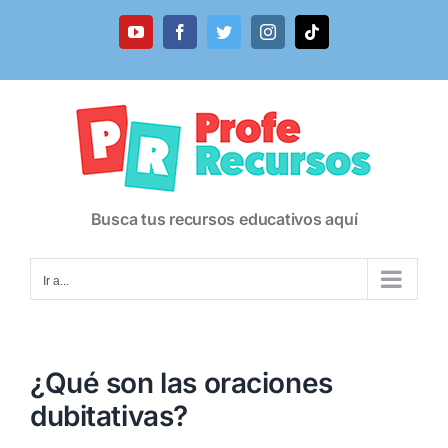
Saltar
al
YouTube
Facebook
Twitter
Instagram
Tiktok
contenido
Busca tus recursos educativos aquí
Ir a...
¿Qué son las oraciones
dubitativas?