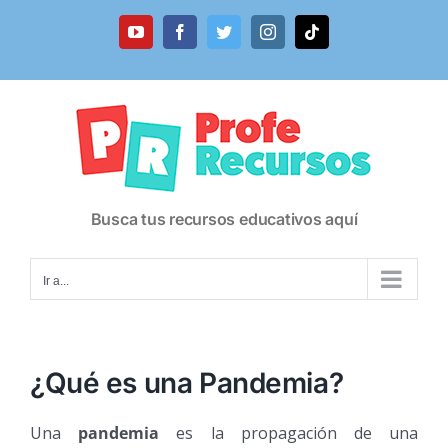
Saltar
al
YouTube
Facebook
Twitter
Instagram
Tiktok
contenido
Busca tus recursos educativos aquí
Ir a...
¿Qué es una Pandemia?
Una
pandemia
es la propagación de una