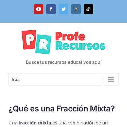
Saltar
al
YouTube
Facebook
Twitter
Instagram
Tiktok
contenido
Busca tus recursos educativos aquí
Ir a...
¿Qué es una Fracción Mixta?
Una
fracción mixta
es una combinación de un