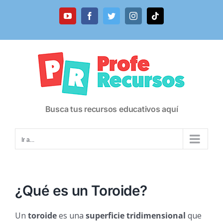
Saltar
al
YouTube
Facebook
Twitter
Instagram
Tiktok
contenido
Busca tus recursos educativos aquí
Ir a...
¿Qué es un Toroide?
Un
toroide
es una
superficie tridimensional
que