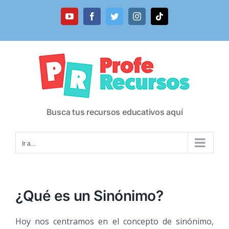
Saltar
al
YouTube
Facebook
Twitter
Instagram
Tiktok
contenido
Busca tus recursos educativos aquí
Ir a...
¿Qué es un Sinónimo?
Hoy nos centramos en el concepto de sinónimo,