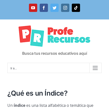
Saltar
al
YouTube
Facebook
Twitter
Instagram
Tiktok
contenido
Busca tus recursos educativos aquí
Ir a...
¿Qué es un Índice?
Un
índice
es una lista alfabética o temática que