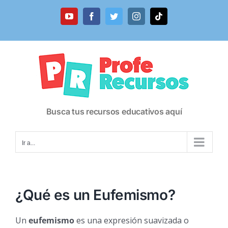
Saltar
al
YouTube
Facebook
Twitter
Instagram
Tiktok
contenido
Busca tus recursos educativos aquí
Ir a...
¿Qué es un Eufemismo?
Un
eufemismo
es una expresión suavizada o