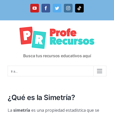
Saltar
al
YouTube
Facebook
Twitter
Instagram
Tiktok
contenido
Busca tus recursos educativos aquí
Ir a...
¿Qué es la Simetría?
La
simetría
es una propiedad estadística que se