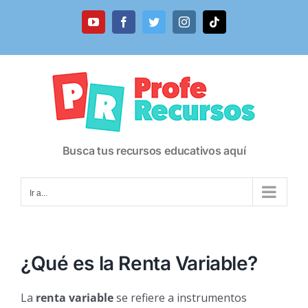
Saltar
al
YouTube
Facebook
Twitter
Instagram
Tiktok
contenido
Busca tus recursos educativos aquí
Ir a...
¿Qué es la Renta Variable?
La
renta variable
se refiere a instrumentos