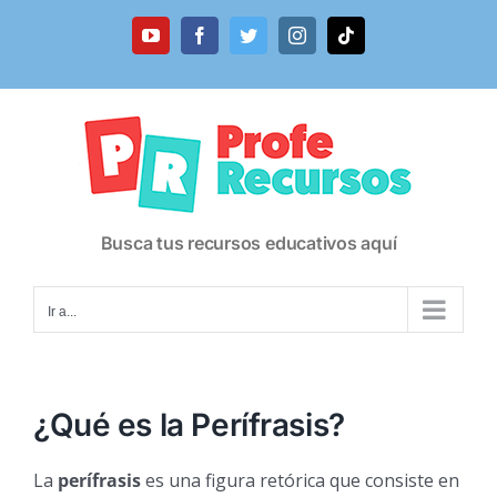
Saltar
al
YouTube
Facebook
Twitter
Instagram
Tiktok
contenido
Busca tus recursos educativos aquí
Ir a...
¿Qué es la Perífrasis?
La
perífrasis
es una figura retórica que consiste en