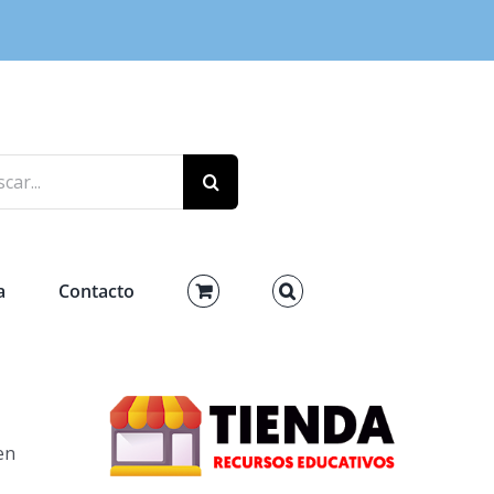
r:
a
Contacto
en