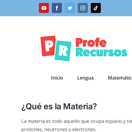
Saltar
YouTube
Facebook
Twitter
Instagram
Tiktok
al
contenido
Inicio
Lengua
Matemátic
¿Qué es la Materia?
La materia es todo aquello que ocupa espacio y t
protones, neutrones y electrones.