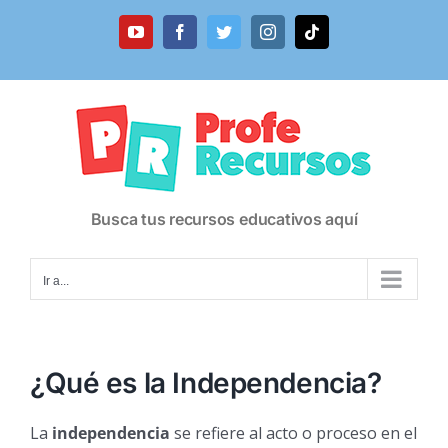
Saltar
al
YouTube
Facebook
Twitter
Instagram
Tiktok
contenido
Busca tus recursos educativos aquí
Ir a...
¿Qué es la Independencia?
La
independencia
se refiere al acto o proceso en el