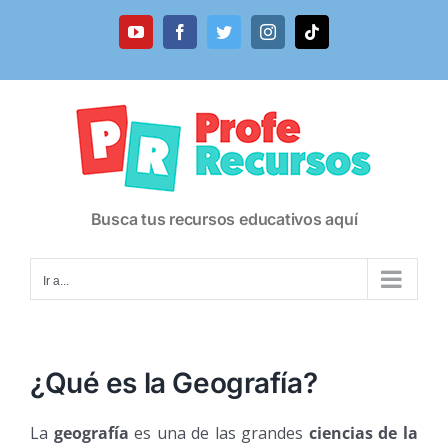
Saltar
al
YouTube
Facebook
Twitter
Instagram
Tiktok
contenido
Busca tus recursos educativos aquí
Ir a...
¿Qué es la Geografía?
La
geografía
es una de las grandes
ciencias de la