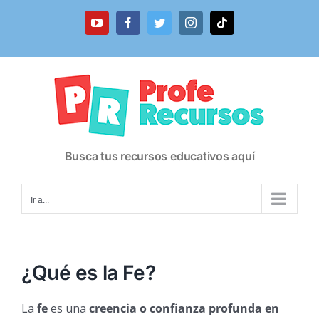
Saltar
al
YouTube
Facebook
Twitter
Instagram
Tiktok
contenido
Busca tus recursos educativos aquí
Ir a...
¿Qué es la Fe?
La
fe
es una
creencia o confianza profunda en