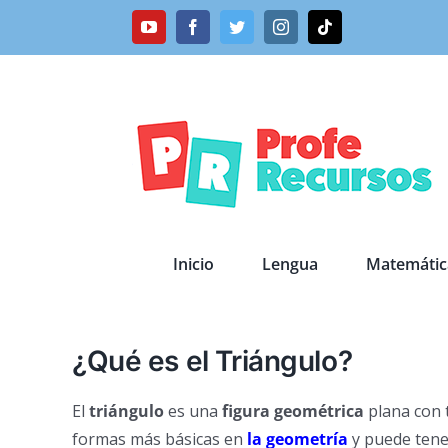
Saltar
YouTube
Facebook
Twitter
Instagram
Tiktok
al
contenido
Inicio
Lengua
Matemátic
¿Qué es el Triángulo?
El
triángulo
es una
figura geométrica
plana con t
formas más básicas en
la geometría
y puede tene