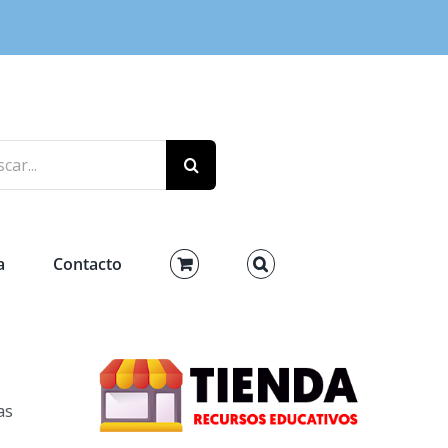
r:
a
Contacto
as