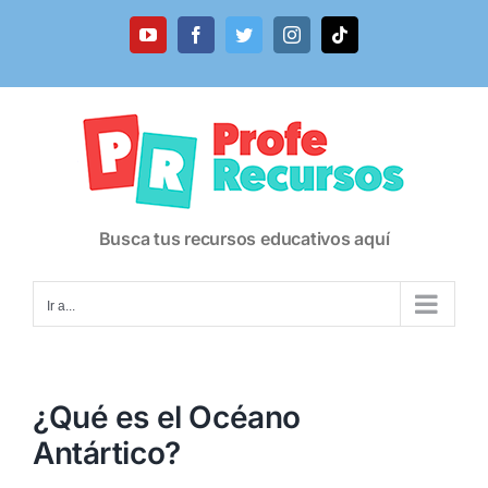
Saltar
al
YouTube
Facebook
Twitter
Instagram
Tiktok
contenido
Busca tus recursos educativos aquí
Ir a...
¿Qué es el Océano
Antártico?