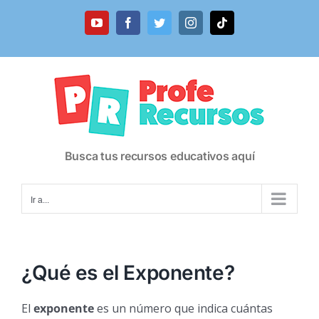
Saltar
al
YouTube
Facebook
Twitter
Instagram
Tiktok
contenido
Busca tus recursos educativos aquí
Ir a...
¿Qué es el Exponente?
El
exponente
es un número que indica cuántas