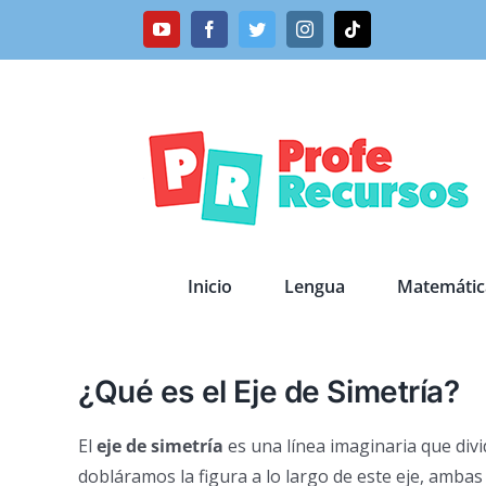
Saltar
YouTube
Facebook
Twitter
Instagram
Tiktok
al
contenido
Inicio
Lengua
Matemátic
¿Qué es el Eje de Simetría?
El
eje de simetría
es una línea imaginaria que divid
dobláramos la figura a lo largo de este eje, amba