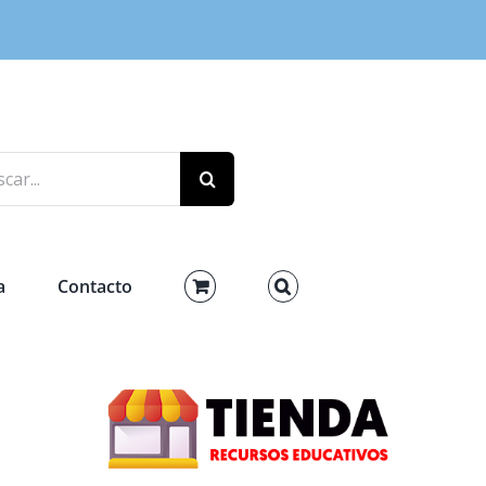
r:
a
Contacto