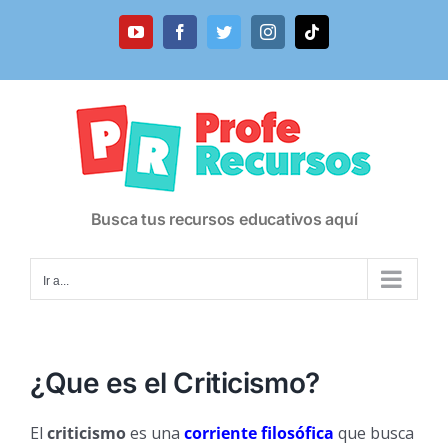
Saltar
al
YouTube
Facebook
Twitter
Instagram
Tiktok
contenido
Busca tus recursos educativos aquí
Ir a...
¿Que es el Criticismo?
El
criticismo
es una
corriente filosófica
que busca