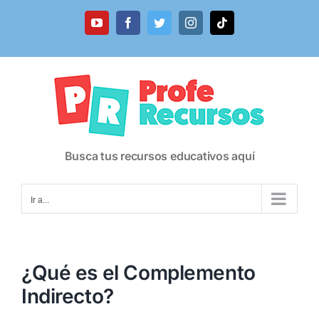
Saltar
al
YouTube
Facebook
Twitter
Instagram
Tiktok
contenido
Busca tus recursos educativos aquí
Ir a...
¿Qué es el Complemento
Indirecto?