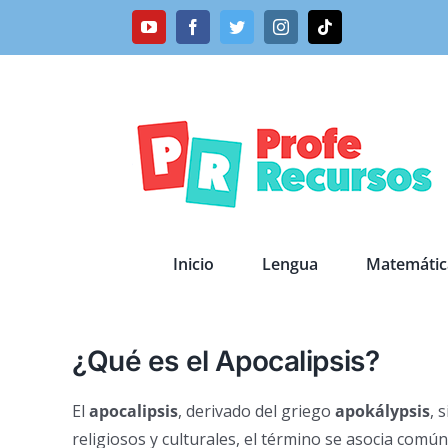
Saltar
YouTube
Facebook
Twitter
Instagram
Tiktok
al
contenido
Inicio
Lengua
Matemátic
¿Qué es el Apocalipsis?
El
apocalipsis
, derivado del griego
apokálypsis
, 
religiosos y culturales, el término se asocia comú