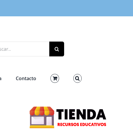
r:
a
Contacto