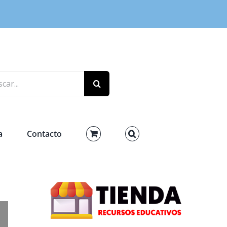
r:
a
Contacto