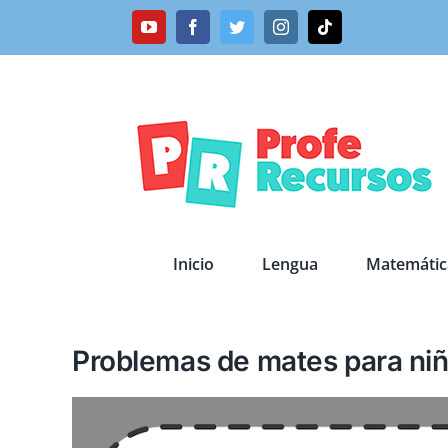
Saltar
YouTube
Facebook
Twitter
Instagram
Tiktok
al
contenido
Inicio
Lengua
Matemátic
Problemas de mates para nin