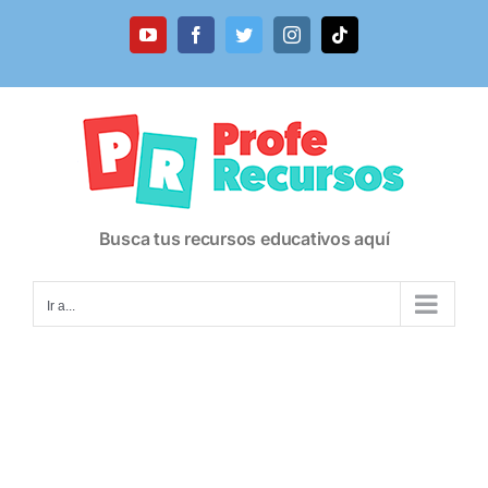
Saltar
al
YouTube
Facebook
Twitter
Instagram
Tiktok
contenido
Busca tus recursos educativos aquí
Ir a...