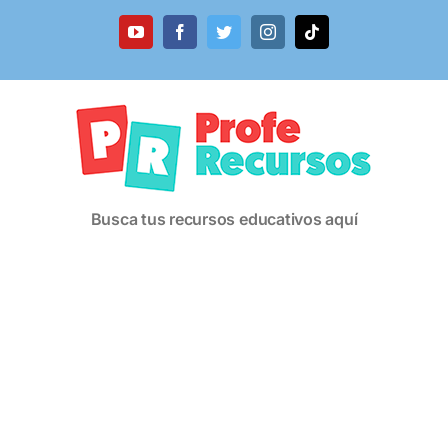
Saltar
al
YouTube
Facebook
Twitter
Instagram
Tiktok
contenido
Busca tus recursos educativos aquí