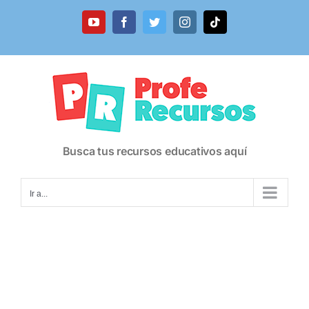
Saltar
al
YouTube
Facebook
Twitter
Instagram
Tiktok
contenido
Busca tus recursos educativos aquí
Ir a...