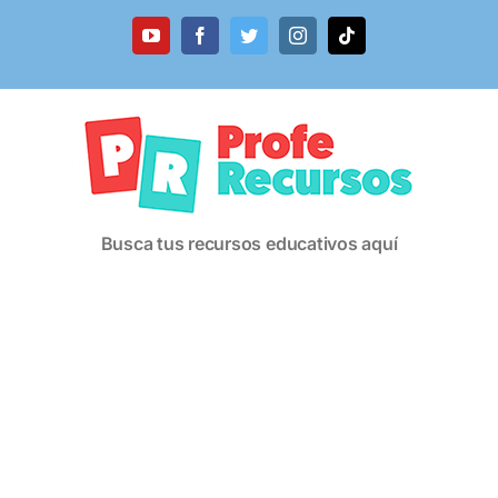
Saltar
al
YouTube
Facebook
Twitter
Instagram
Tiktok
contenido
Busca tus recursos educativos aquí