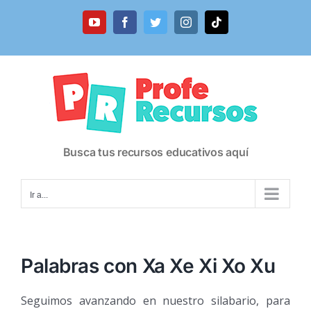
Saltar
al
YouTube
Facebook
Twitter
Instagram
Tiktok
contenido
Busca tus recursos educativos aquí
Ir a...
Palabras con Xa Xe Xi Xo Xu
Seguimos avanzando en nuestro silabario, para