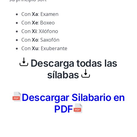
Con
Xa
: Examen
Con
X
e
: Boxeo
Con
X
i
: Xilófono
Con
X
o
: Saxofón
Con
X
u
: Exuberante
Descarga todas las
sílabas
Descargar Silabario en
PDF