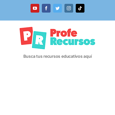
Saltar
al
YouTube
Facebook
Twitter
Instagram
Tiktok
contenido
Busca tus recursos educativos aquí