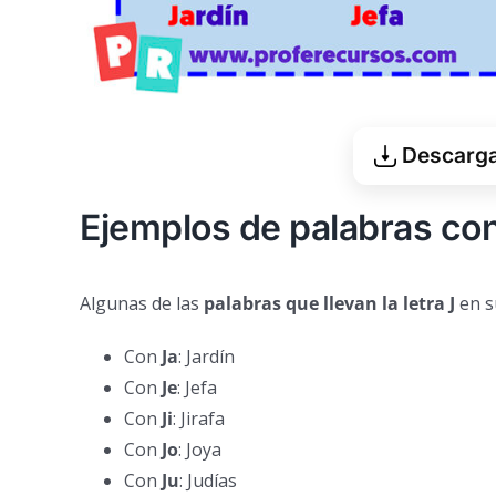
Descargar
Ejemplos de palabras con
Algunas de las
palabras que llevan la letra J
en s
Con
Ja
: Jardín
Con
J
e
: Jefa
Con
J
i
: Jirafa
Con
J
o
: Joya
Con
J
u
: Judías