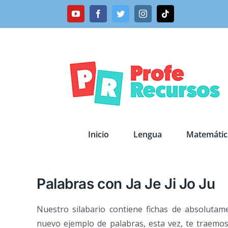
Saltar
YouTube
Facebook
Twitter
Instagram
Tiktok
al
contenido
Inicio
Lengua
Matemátic
Palabras con Ja Je Ji Jo Ju
Nuestro silabario contiene fichas de absolutame
nuevo ejemplo de palabras, esta vez, te traemo