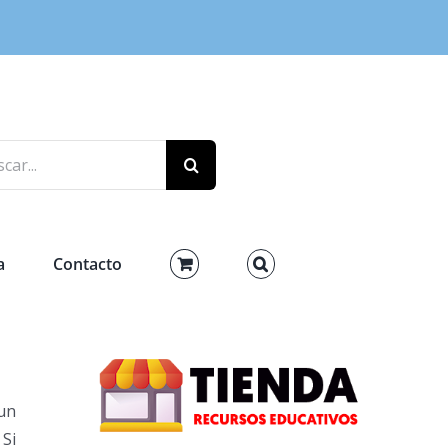
r:
a
Contacto
un
 Si