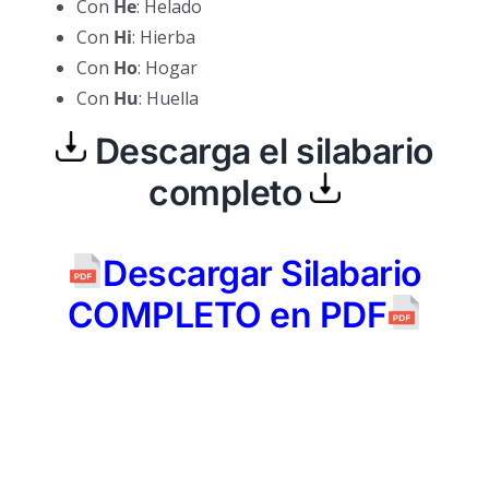
Con
H
e
: Helado
Con
H
i
: Hierba
Con
H
o
: Hogar
Con
H
u
: Huella
Descarga el silabario
completo
Descargar Silabario
COMPLETO en PDF