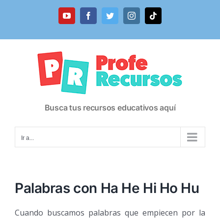
Saltar
al
YouTube
Facebook
Twitter
Instagram
Tiktok
contenido
Busca tus recursos educativos aquí
Ir a...
Palabras con Ha He Hi Ho Hu
Cuando buscamos palabras que empiecen por la