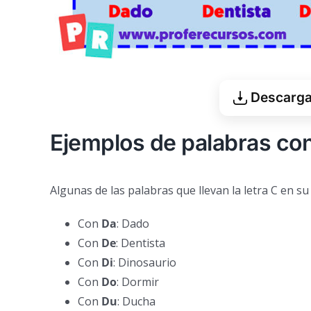
Descargar
Ejemplos de palabras co
Algunas de las palabras que llevan la letra C en su
Con
Da
: Dado
Con
De
: Dentista
Con
D
i
: Dinosaurio
Con
D
o
: Dormir
Con
D
u
: Ducha