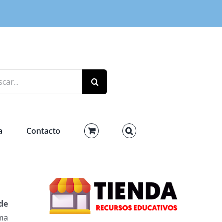
r:
a
Contacto
de
ma