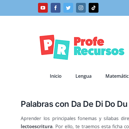
Saltar
YouTube
Facebook
Twitter
Instagram
Tiktok
al
contenido
Inicio
Lengua
Matemátic
Palabras con Da De Di Do Du
Aprender los principales fonemas y sílabas dir
lectoescritura
. Por ello, te traemos esta ficha 