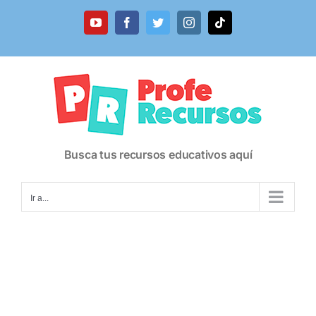
Saltar
al
YouTube
Facebook
Twitter
Instagram
Tiktok
contenido
Busca tus recursos educativos aquí
Ir a...