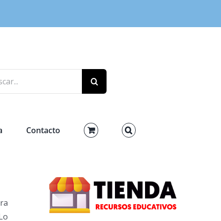
r:
a
Contacto
ra
 Lo