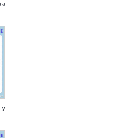
a a
 y