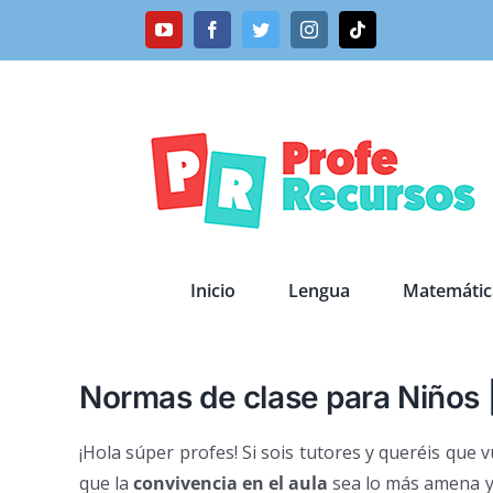
Saltar
YouTube
Facebook
Twitter
Instagram
Tiktok
al
contenido
Inicio
Lengua
Matemátic
Normas de clase para Niños 
¡Hola súper profes! Si sois tutores y queréis qu
que la
convivencia en el aula
sea lo más amena y 