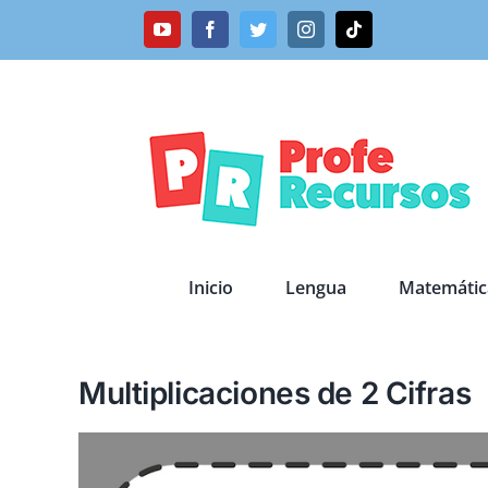
Saltar
YouTube
Facebook
Twitter
Instagram
Tiktok
al
contenido
Inicio
Lengua
Matemátic
Multiplicaciones de 2 Cifras