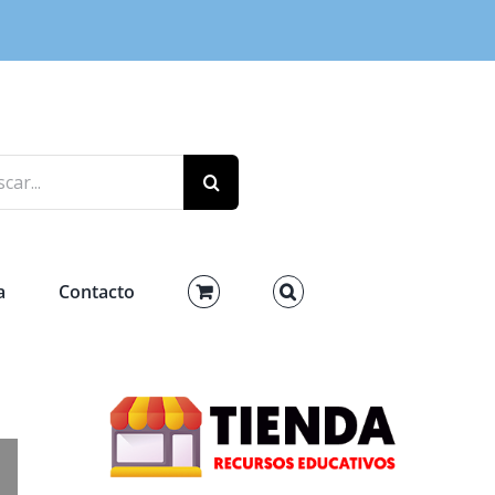
r:
a
Contacto