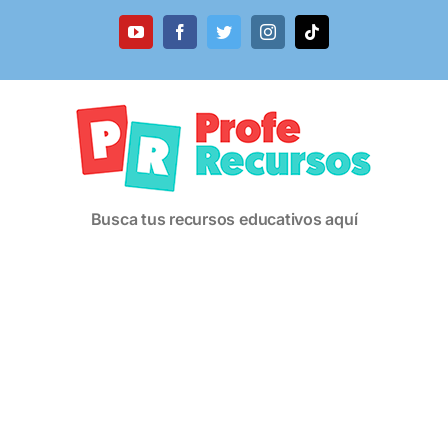
Saltar
al
YouTube
Facebook
Twitter
Instagram
Tiktok
contenido
Busca tus recursos educativos aquí