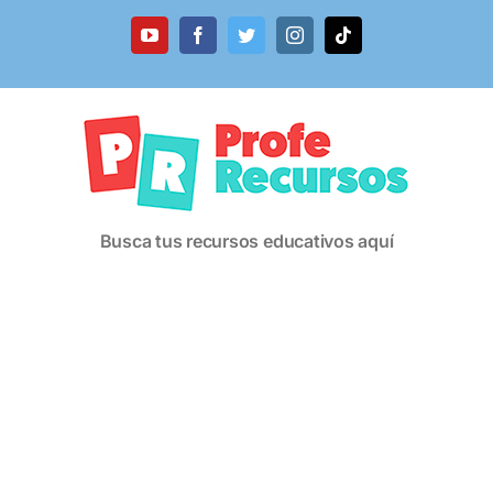
Saltar
al
YouTube
Facebook
Twitter
Instagram
Tiktok
contenido
Busca tus recursos educativos aquí