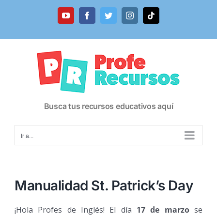
Saltar
al
YouTube
Facebook
Twitter
Instagram
Tiktok
contenido
Busca tus recursos educativos aquí
Ir a...
Manualidad St. Patrick’s Day
¡Hola Profes de Inglés! El día
17 de marzo
se